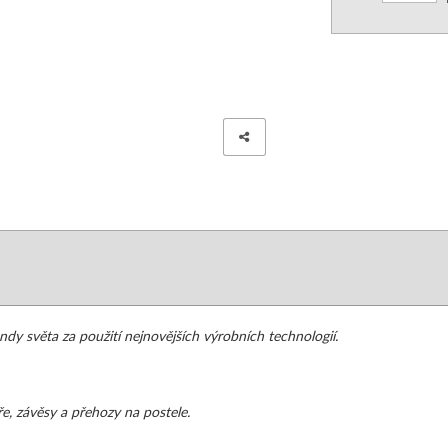
 NA DĚTSKOU POSTEL
PŘEHOZY NA KŘESLA
 OBOUSTRANNÉ SE VZOREM
ZÁVĚSY NA OKNA
 OBOUSTRANNÉ-2 BARVY
ZÁVĚSY- VZORY K PŘEHOZŮM
ZÁVĚSY ZATEMŇUJÍCÍ-BLACKOUT
NÍ BAVLNĚNÉ
ZÁVĚSY KRÁTKÉ
NÍ MIKROVLÁKNO
ZÁVĚSY MODERNÍ-3D
- VÝPLNĚ DO POVLEČENÍ
ZÁVĚSY SE ŠTRASOVÝM PÁSKEM
dy světa za použití nejnovějších výrobních technologií.
 VÝPLNĚ DO POVLEČENÍ
ZÁVĚSY JEDNOBAREVNÉ
LA
ZÁVĚSY JEDNOBAREVNÉ - S KROUŽK
e, závěsy a přehozy na postele.