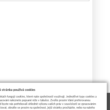
 stránka používá cookies
nkách fungují cookies, které naše společnosti využívají. Jednotlivé typy cookies a
racování naleznete popsané níže v tabulce. Zvolte prosím Vámi preferovanou
d byste nás potřebovali ohledně výkonu vašich práv v souvislosti se zpracováním
tovat, obraťte se prosím na společnost, jejíž stránky procházíte, nebo na našeho