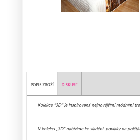
Brože k zapůjčení
PŘEHOZY
Svícny k zapůjčení
Přehozy
PŘEHOZY
POVLEČENÍ
POVLEČE
POVLEČE
POPIS ZBOŽÍ
DISKUSE
PŘIKRÝVKY 
Kolekce "3D" je inspirovaná nejnovějšími módními tren
POLŠTÁŘE -
PROSTĚRAD
V kolekci „3D“ nabízíme ke sladění povlaky na polštář