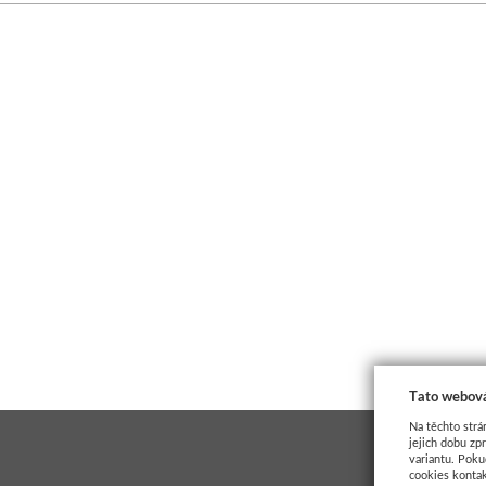
POLŠTÁŘE SAMETOVÉ
VÝPLNĚ DO POLŠTÁŘŮ
Tato webová
Na těchto strá
jejich dobu zp
variantu. Poku
cookies kontak