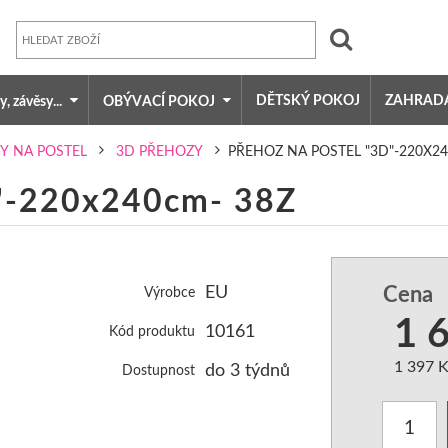
, závěsy...
DĚTSKÝ POKOJ
ZAHRADA
OBÝVACÍ POKOJ
POSTEL
DEKY, PLÉDY
Y NA POSTEL
3D PŘEHOZY
PŘEHOZ NA POSTEL "3D"-220X2
D"-220x240cm- 38Z
- AŽ 9 VELIKOSTÍ
PÁSY-PŘEHOZY NA SEDACÍ SOUPRAVU
EHOZŮ SE ZÁVĚSY
3D POVLAKY NA POLŠTÁŘKY
Cena
EU
Výrobce
ůjčení
VÉ
PŘEHOZY NA SEDACÍ SOUPRAVU
1 
10161
Kód produktu
OZY
PŘEHOZY HLADKÉ
1 397 
do 3 týdnů
Dostupnost
 S POTISKEM
PŘEHOZY S VYTLAČENÝM VZOREM