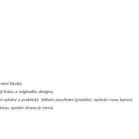
NA MATRACE
ZÁVĚSY JEDNOBAREVNÉ - S ŘASÍCÍ 
ZÁVĚSY HOTOVÉ- SE VZORY
ZÁVĚSY, VOÁLY-VZDUŠNÉ
MODERNÍ GARNÝŽE
DEKORAČNÍ POVLAKY NA POLŠTÁŘE
POVLAKY NA POLŠTÁŘKY
není kluzký.
krásu a originalitu designu.
POVLAK NA POLŠTÁŘEK 40x40cm
lmi odolný a praktický během používání (pratelný, neztrácí svou barvu).
tvou, spodní strana je černá.
POVLAK NA POLŠTÁŘEK 45x45cm
POVLAK NA POLŠTÁŘEK 50x60cm