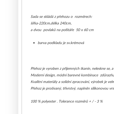
CHRÁNIČE 
Sada se skládá z přehozu o rozměrech:
šířka-220cm,délka 240cm,
a dvou povlaků na polštáře 50 x 60 cm
barva podkladu je sv.krémová
Přehoz je vyroben z příjemných tkanin, neleskne se, a 
Moderní design, módní barevné kombinace zdůrazňují 
Kvalitní materiály a solidní zpracování, výrobek je ve
Přehoz je prošívaný, třívrstvý, naplněn silikonovou vrs
100 % polyester .
Tolerance rozměrů + / - 3 %