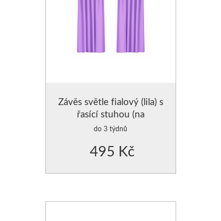
Závěs světle fialový (lila) s
řasící stuhou (na
žabky,háčky)
do 3 týdnů
495 Kč