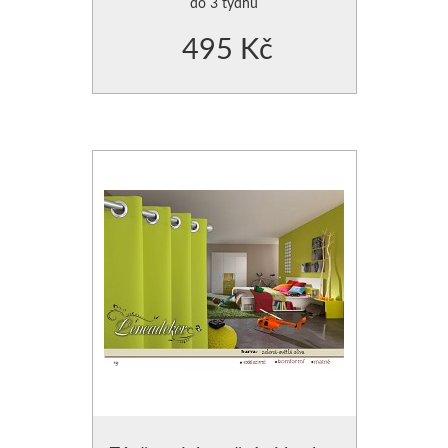
do 3 týdnů
495 Kč