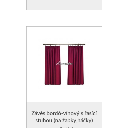
Závěs bordó-vínový s řasící
stuhou (na žabky,háčky)