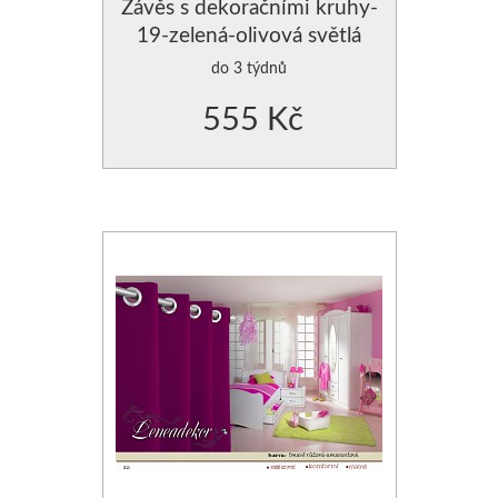
Závěs s dekoračními kruhy-
19-zelená-olivová světlá
do 3 týdnů
555 Kč