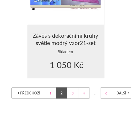
Závěs s dekoračními kruhy
světle modrý vzor21-set
2ks
Skladem
1 050 Kč
PŘEDCHOZÍ
1
2
3
4
...
6
DALŠÍ