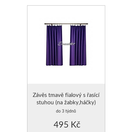
Závěs tmavě fialový s řasící
stuhou (na žabky,háčky)
do 3 týdnů
495 Kč