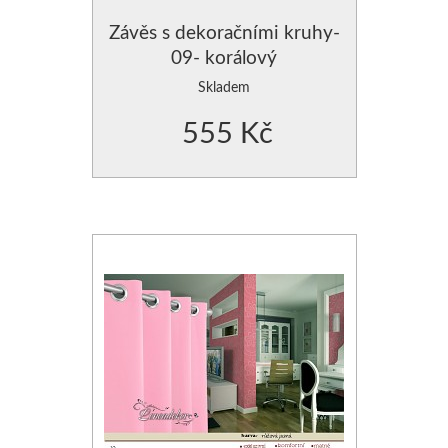
POLŠTÁŘE - VÝPLNĚ DO POVLEČENÍ
ZÁVĚSY JEDNOBAREVNÉ
Závěs s dekoračními kruhy-
09- korálový
PROSTĚRADLA
ZÁVĚSY JEDNOBAREVN
Skladem
555 Kč
CHRÁNIČE NA MATRACE
ZÁVĚSY JEDNOBAREVNÉ
ZÁVĚSY HOTOVÉ- SE VZO
ZÁVĚSY, VOÁLY-VZDUŠNÉ
MODERNÍ GARNÝŽE
DEKORAČNÍ POVLAKY NA PO
POVLAKY NA POLŠTÁŘKY
POVLAK NA POLŠTÁŘE