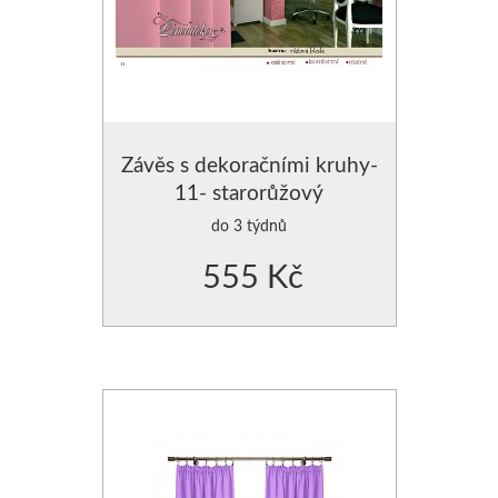
Závěs s dekoračními kruhy-
11- starorůžový
do 3 týdnů
555 Kč