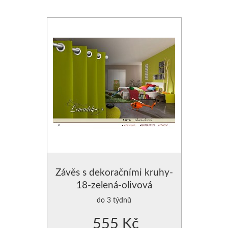
Závěs s dekoračními kruhy-
18-zelená-olivová
do 3 týdnů
555 Kč