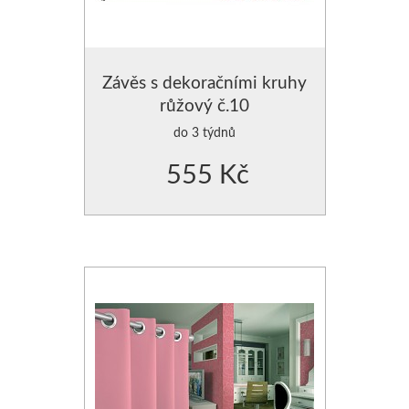
POVLAK NA POLŠTÁŘE
POVLAK NA POLŠTÁŘE
Závěs s dekoračními kruhy
růžový č.10
POLŠTÁŘE SAMETOVÉ
do 3 týdnů
VÝPLNĚ DO POLŠTÁŘŮ
555 Kč