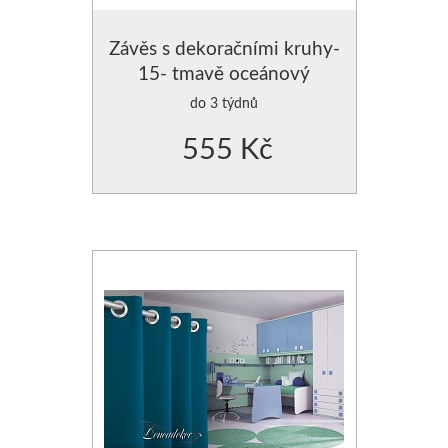
Závěs s dekoračními kruhy-
15- tmavě oceánový
do 3 týdnů
555 Kč