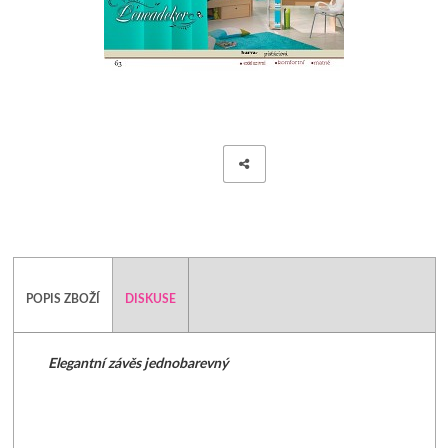
POLŠTÁŘE - VÝPLNĚ DO POVLEČENÍ
ZÁVĚSY JEDNOBAREVNÉ
PROSTĚRADLA
ZÁVĚSY JEDNOBAREVN
CHRÁNIČE NA MATRACE
ZÁVĚSY JEDNOBAREVNÉ
ZÁVĚSY HOTOVÉ- SE VZO
ZÁVĚSY, VOÁLY-VZDUŠNÉ
MODERNÍ GARNÝŽE
POPIS ZBOŽÍ
DISKUSE
DEKORAČNÍ POVLAKY NA PO
Elegantní závěs jednobarevný
POVLAKY NA POLŠTÁŘKY
POVLAK NA POLŠTÁŘE