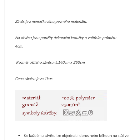
POVLAK NA POLŠTÁŘE
Závěs je z nemačkavého,pevného materiálu.
POVLAK NA POLŠTÁŘE
Na závěsu jsou použity dekorační kroužky o vnitřním průměru
POLŠTÁŘE SAMETOVÉ
4cm.
VÝPLNĚ DO POLŠTÁŘŮ
Rozměr ušitého závěsu: š.140cm x 250cm
Cena závěsu je za 1kus
Ke každému závěsu lze objednat i ubrus nebo běhoun na stůl ve