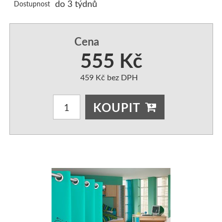
do 3 týdnů
Dostupnost
3D PŘEHOZY
Běhouny na stůl
PŘEHOZY HLADKÉ
UBRUSY
PŘEHOZY S POTISKEM
Brože k zapůjčení
PŘEHOZY S VYTLAČENÝM
PODSEDÁKY NA ŽI
Cena
555 Kč
PŘEHOZY NA DĚTSKOU POSTEL
Svícny k zapůjčení
PŘEHOZY NA KŘESLA
ORGANZA DEKORA
459 Kč bez DPH
Přehozy OBOUSTRANNÉ SE VZOREM
ZÁVĚSY NA OKNA
KRYSTALY,PERLIČK
KOUPIT
PŘEHOZY OBOUSTRANNÉ-2 BARVY
ZÁVĚSY- VZORY K PŘEH
ZÁVĚSY ZATEMŇUJÍCÍ-BL
POVLEČENÍ
POVLEČENÍ BAVLNĚNÉ
ZÁVĚSY KRÁTKÉ
POVLEČENÍ MIKROVLÁKNO
ZÁVĚSY MODERNÍ-3D
PŘIKRÝVKY - VÝPLNĚ DO POVLEČENÍ
ZÁVĚSY SE ŠTRASOVÝM 