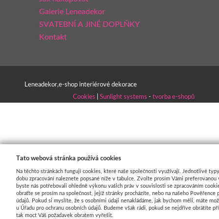
Galerie Leneadekor
SVATEBNÍ A JINÉ DOPLŇKY
Kontakt
Leneadekor,e-shop interiérové dekorace
Cookies
|
Sunlight systems
-
tvorba e-shopů
Tato webová stránka používá cookies
Na těchto stránkách fungují cookies, které naše společnosti využívají. Jednotlivé typy
dobu zpracování naleznete popsané níže v tabulce. Zvolte prosím Vámi preferovanou 
byste nás potřebovali ohledně výkonu vašich práv v souvislosti se zpracováním cooki
obraťte se prosím na společnost, jejíž stránky procházíte, nebo na našeho Pověřence 
údajů. Pokud si myslíte, že s osobními údaji nenakládáme, jak bychom měli, máte mož
u Úřadu pro ochranu osobních údajů. Budeme však rádi, pokud se nejdříve obrátíte p
tak moct Váš požadavek obratem vyřešit.