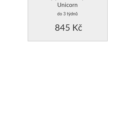
Unicorn
POVLAK NA POLŠTÁŘE
do 3 týdnů
POVLAK NA POLŠTÁŘE
845 Kč
POLŠTÁŘE SAMETOVÉ
VÝPLNĚ DO POLŠTÁŘŮ