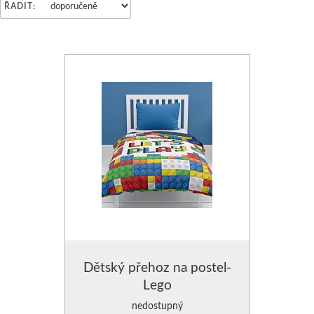
ŘADIT:
ZÁVĚSY DĚTSKÉ
3D PŘEHOZY
Běhouny na stůl
PŘEHOZY HLADKÉ
UBRUSY
SAMOLEPKY DĚTSKÉ-VÍCEBAREVNÉ
PŘEHOZY S POTISKEM
Brože k zapůjčení
PŘEHOZY S VYTLAČENÝM
PODSEDÁKY NA Ž
PŘEHOZY NA DĚTSKOU POSTEL
Svícny k zapůjčení
PŘEHOZY NA KŘESLA
ORGANZA DEKOR
Přehozy OBOUSTRANNÉ SE VZOREM
ZÁVĚSY NA OKNA
KRYSTALY,PERLI
PŘEHOZY OBOUSTRANNÉ-2 BARVY
ZÁVĚSY- VZORY K PŘEH
ZÁVĚSY ZATEMŇUJÍCÍ-BL
POVLEČENÍ
POVLEČENÍ BAVLNĚNÉ
ZÁVĚSY KRÁTKÉ
POVLEČENÍ MIKROVLÁKNO
ZÁVĚSY MODERNÍ-3D
Dětský přehoz na postel-
Lego
PŘIKRÝVKY - VÝPLNĚ DO POVLEČENÍ
ZÁVĚSY SE ŠTRASOVÝM 
nedostupný