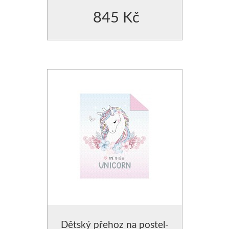
845 Kč
POLŠTÁŘE - VÝPLNĚ DO POVLEČENÍ
ZÁVĚSY JEDNOBAREVNÉ
PROSTĚRADLA
ZÁVĚSY JEDNOBAREVN
CHRÁNIČE NA MATRACE
ZÁVĚSY JEDNOBAREVNÉ
ZÁVĚSY HOTOVÉ- SE VZO
ZÁVĚSY, VOÁLY-VZDUŠNÉ
MODERNÍ GARNÝŽE
DEKORAČNÍ POVLAKY NA PO
POVLAKY NA POLŠTÁŘKY
POVLAK NA POLŠTÁŘE
Dětský přehoz na postel-