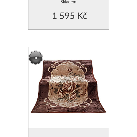
skladem
Skladem
1 595 Kč