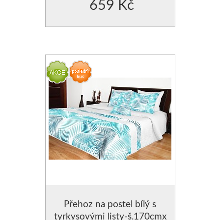
659 Kč
Přehoz na postel bílý s
tyrkysovými listy-š.170cmx