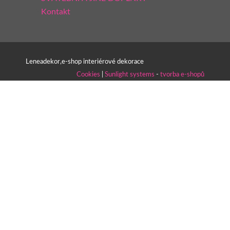
Kontakt
Leneadekor,e-shop interiérové dekorace
Cookies
|
Sunlight systems
-
tvorba e-shopů