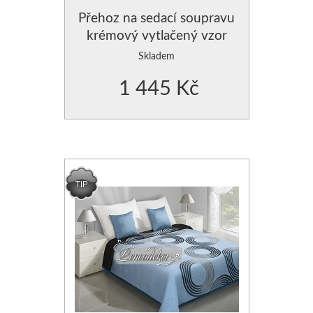
Přehoz na sedací soupravu
krémový vytlačený vzor
-3dílný
Skladem
1 445 Kč