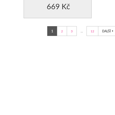
669 Kč
1
2
3
...
12
DALŠÍ