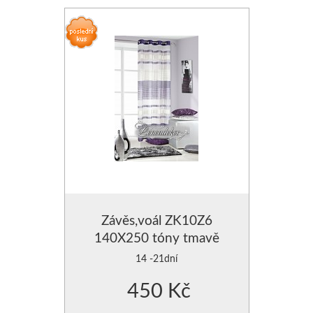
Závěs,voál ZK10Z6
140X250 tóny tmavě
fialové
14 -21dní
450 Kč