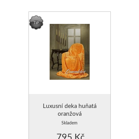
POLŠTÁŘE - VÝPLNĚ DO POVLEČENÍ
ZÁVĚSY JEDNOBAREVNÉ
PROSTĚRADLA
ZÁVĚSY JEDNOBAREVN
CHRÁNIČE NA MATRACE
ZÁVĚSY JEDNOBAREVNÉ
ZÁVĚSY HOTOVÉ- SE VZO
ZÁVĚSY, VOÁLY-VZDUŠNÉ
MODERNÍ GARNÝŽE
DEKORAČNÍ POVLAKY NA PO
Luxusní deka huňatá
oranžová
POVLAKY NA POLŠTÁŘKY
Skladem
POVLAK NA POLŠTÁŘE
795 Kč