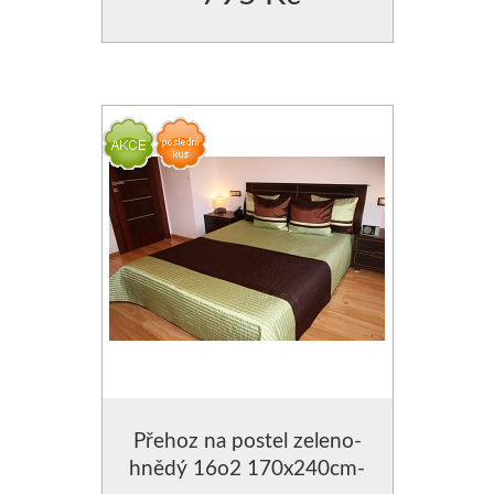
POVLAK NA POLŠTÁŘE
POVLAK NA POLŠTÁŘE
POLŠTÁŘE SAMETOVÉ
VÝPLNĚ DO POLŠTÁŘŮ
Přehoz na postel zeleno-
hnědý 16o2 170x240cm-