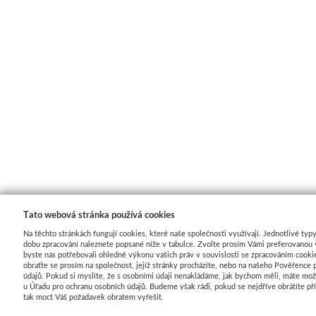
Tato webová stránka používá cookies
Na těchto stránkách fungují cookies, které naše společnosti využívají. Jednotlivé typy
dobu zpracování naleznete popsané níže v tabulce. Zvolte prosím Vámi preferovanou 
byste nás potřebovali ohledně výkonu vašich práv v souvislosti se zpracováním cooki
obraťte se prosím na společnost, jejíž stránky procházíte, nebo na našeho Pověřence 
údajů. Pokud si myslíte, že s osobními údaji nenakládáme, jak bychom měli, máte mož
u Úřadu pro ochranu osobních údajů. Budeme však rádi, pokud se nejdříve obrátíte p
tak moct Váš požadavek obratem vyřešit.