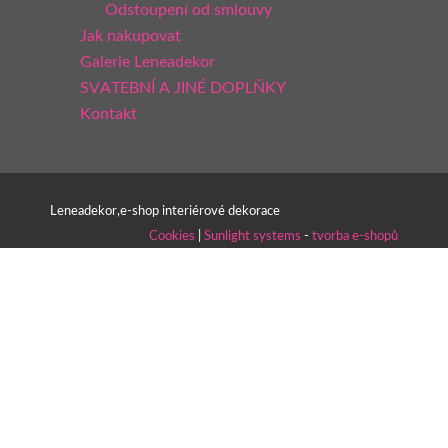
Odstoupení od smlouvy
Jak nakupovat
Galerie Leneadekor
SVATEBNÍ A JINÉ DOPLŇKY
Kontakt
Leneadekor,e-shop interiérové dekorace
Cookies
|
Sunlight systems
-
tvorba e-shopů