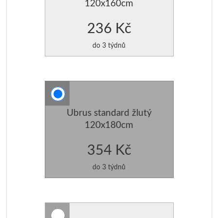
120x160cm
236 Kč
do 3 týdnů
Ubrus standard žlutý
120x180cm
354 Kč
do 3 týdnů