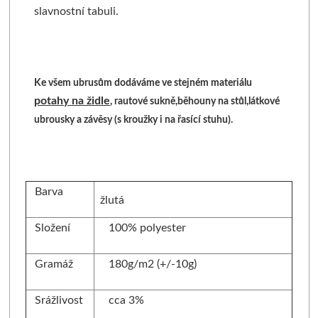
slavnostní tabuli.
Ke všem ubrusům dodáváme ve stejném materiálu
potahy na židle
, rautové sukně,běhouny na stůl,látkové
ubrousky a závěsy (s kroužky i na řasící stuhu).
Barva
žlutá
Složení
100% polyester
Gramáž
180g/m2 (+/-10g)
Srážlivost
cca 3%