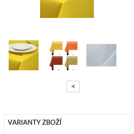
POLŠTÁŘE - VÝPLNĚ DO POVLEČENÍ
ZÁVĚSY JEDNOBAREVNÉ
PROSTĚRADLA
ZÁVĚSY JEDNOBAREVN
CHRÁNIČE NA MATRACE
ZÁVĚSY JEDNOBAREVNÉ
ZÁVĚSY HOTOVÉ- SE VZO
ZÁVĚSY, VOÁLY-VZDUŠNÉ
MODERNÍ GARNÝŽE
DEKORAČNÍ POVLAKY NA PO
POVLAKY NA POLŠTÁŘKY
VARIANTY ZBOŽÍ
POVLAK NA POLŠTÁŘE