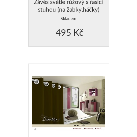
Závěs světle růžový s řasící
stuhou (na žabky,háčky)
Skladem
495 Kč