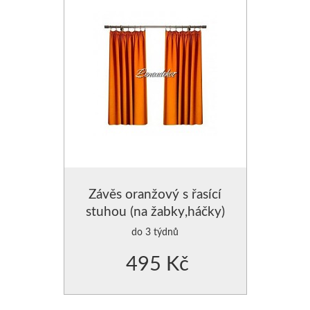
Závěs oranžový s řasící
stuhou (na žabky,háčky)
do 3 týdnů
495 Kč