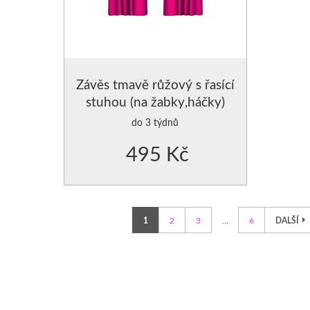
Závěs tmavě růžový s řasící
stuhou (na žabky,háčky)
do 3 týdnů
495 Kč
1
2
3
...
6
DALŠÍ