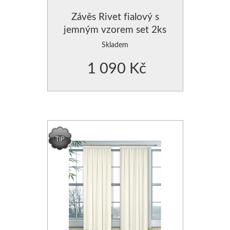
POLŠTÁŘE - VÝPLNĚ DO POVLEČENÍ
ZÁVĚSY JEDNOBAREVNÉ
Závěs Rivet fialový s
jemným vzorem set 2ks
PROSTĚRADLA
ZÁVĚSY JEDNOBAREVN
Skladem
1 090 Kč
CHRÁNIČE NA MATRACE
ZÁVĚSY JEDNOBAREVNÉ
ZÁVĚSY HOTOVÉ- SE VZO
ZÁVĚSY, VOÁLY-VZDUŠNÉ
MODERNÍ GARNÝŽE
DEKORAČNÍ POVLAKY NA PO
POVLAKY NA POLŠTÁŘKY
POVLAK NA POLŠTÁŘE