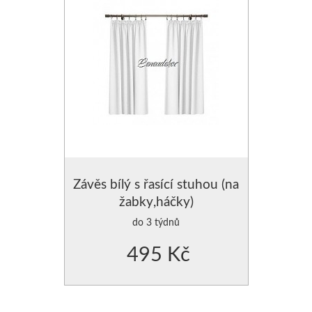
Závěs bílý s řasící stuhou (na
žabky,háčky)
do 3 týdnů
495 Kč