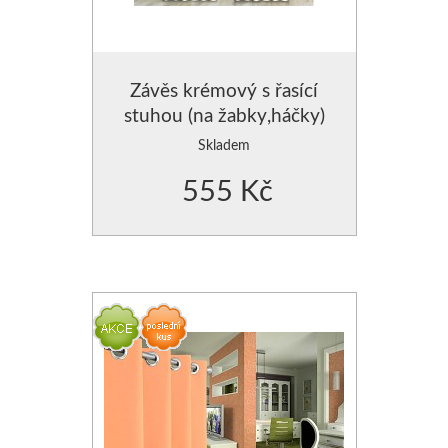
POVLAK NA POLŠTÁŘE
POVLAK NA POLŠTÁŘE
Závěs krémový s řasící
stuhou (na žabky,háčky)
POLŠTÁŘE SAMETOVÉ
Skladem
VÝPLNĚ DO POLŠTÁŘŮ
555 Kč