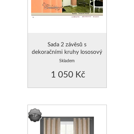
Sada 2 závěsů s
dekoračními kruhy lososový
tmavý
Skladem
1 050 Kč