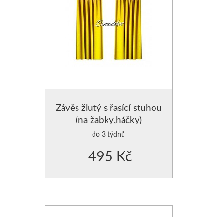
Závěs žlutý s řasící stuhou
(na žabky,háčky)
do 3 týdnů
495 Kč