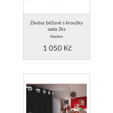
POVLAK NA POLŠTÁŘE
POVLAK NA POLŠTÁŘE
Závěsy béžové s kroužky
sada 2ks
POLŠTÁŘE SAMETOVÉ
Skladem
VÝPLNĚ DO POLŠTÁŘŮ
1 050 Kč