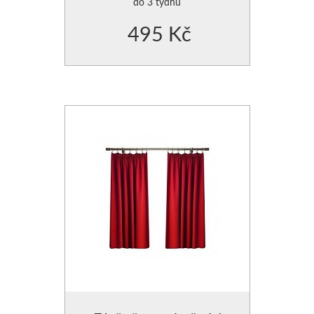
do 3 týdnů
495 Kč