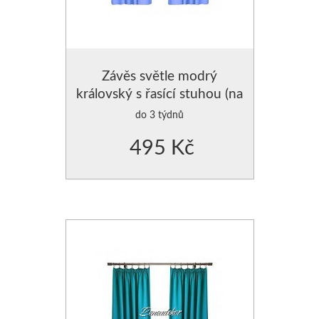
Závěs světle modrý
královský s řasící stuhou (na
žabky,háčky)
do 3 týdnů
495 Kč