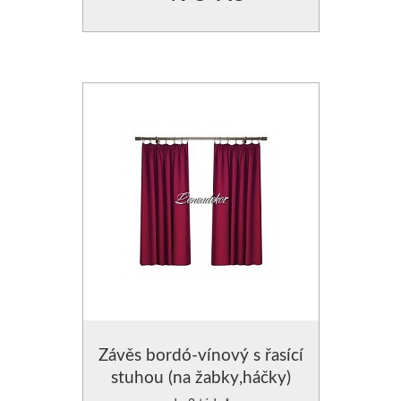
Závěs bordó-vínový s řasící
stuhou (na žabky,háčky)