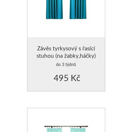
Závěs tyrkysový s řasící
stuhou (na žabky,háčky)
do 3 týdnů
495 Kč