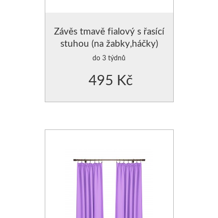
Závěs tmavě fialový s řasící
stuhou (na žabky,háčky)
do 3 týdnů
495 Kč