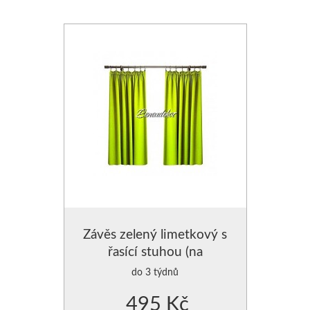
Závěs zelený limetkový s
řasící stuhou (na
žabky,háčky)
do 3 týdnů
495 Kč