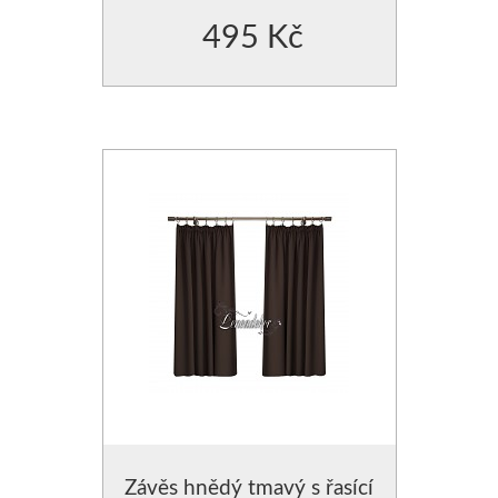
495 Kč
Závěs hnědý tmavý s řasící