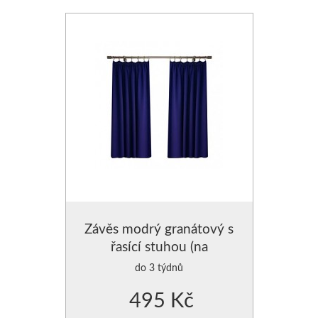
Závěs modrý granátový s
řasící stuhou (na
žabky,háčky)
do 3 týdnů
495 Kč