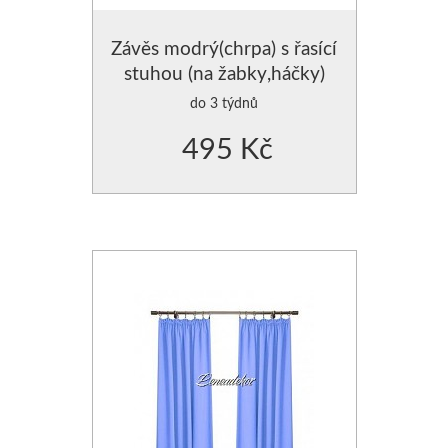
Závěs modrý(chrpa) s řasící
stuhou (na žabky,háčky)
do 3 týdnů
495 Kč