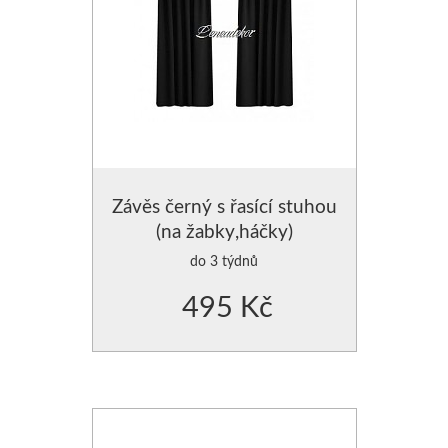
Závěs černý s řasící stuhou
(na žabky,háčky)
do 3 týdnů
495 Kč