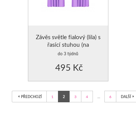
Závěs světle fialový (lila) s
řasící stuhou (na
žabky,háčky)
do 3 týdnů
495 Kč
PŘEDCHOZÍ
1
2
3
4
...
6
DALŠÍ