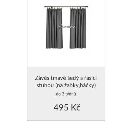
Závěs tmavě šedý s řasící
stuhou (na žabky,háčky)
do 3 týdnů
495 Kč