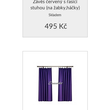
Závěs červený s řasící
stuhou (na žabky,háčky)
Skladem
495 Kč