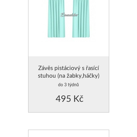
Závěs pistáciový s řasící
stuhou (na žabky,háčky)
do 3 týdnů
495 Kč