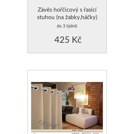
POLŠTÁŘE - VÝPLNĚ DO POVLEČENÍ
ZÁVĚSY JEDNOBAREVNÉ
Závěs hořčicový s řasící
stuhou (na žabky,háčky)
PROSTĚRADLA
ZÁVĚSY JEDNOBAREVN
do 3 týdnů
425 Kč
CHRÁNIČE NA MATRACE
ZÁVĚSY JEDNOBAREVNÉ
ZÁVĚSY HOTOVÉ- SE VZO
ZÁVĚSY, VOÁLY-VZDUŠNÉ
MODERNÍ GARNÝŽE
DEKORAČNÍ POVLAKY NA PO
POVLAKY NA POLŠTÁŘKY
POVLAK NA POLŠTÁŘE