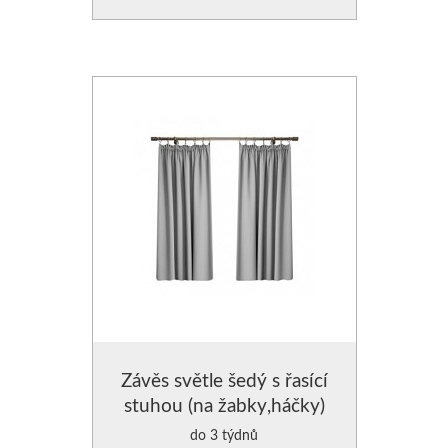
Závěs světle šedý s řasící
stuhou (na žabky,háčky)
do 3 týdnů