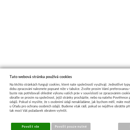
Tato webová stránka používá cookies
Na těchto stránkách fungují cookies, které naše společnosti využívají. Jednotlivé typy
dobu zpracování naleznete popsané níže v tabulce. Zvolte prosím Vámi preferovanou 
byste nás potřebovali ohledně výkonu vašich práv v souvislosti se zpracováním cooki
obraťte se prosím na společnost, jejíž stránky procházíte, nebo na našeho Pověřence 
údajů. Pokud si myslíte, že s osobními údaji nenakládáme, jak bychom měli, máte mož
u Úřadu pro ochranu osobních údajů. Budeme však rádi, pokud se nejdříve obrátíte p
tak moct Váš požadavek obratem vyřešit.
Povolit vše
Povolit pouze nutné