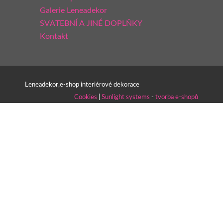
Galerie Leneadekor
SVATEBNÍ A JINÉ DOPLŇKY
Kontakt
Leneadekor,e-shop interiérové dekorace
Cookies
|
Sunlight systems
-
tvorba e-shopů