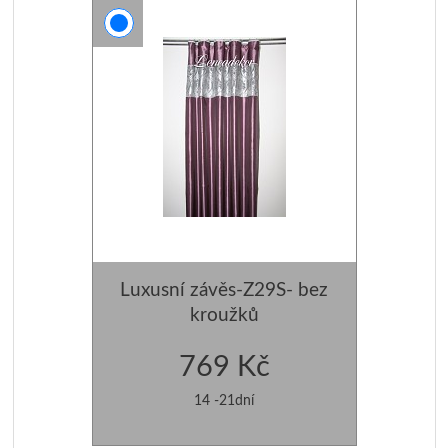
POVLAK NA POLŠTÁŘE
POVLAK NA POLŠTÁŘE
POLŠTÁŘE SAMETOVÉ
VÝPLNĚ DO POLŠTÁŘŮ
Luxusní závěs-Z29S- bez
kroužků
769 Kč
14 -21dní