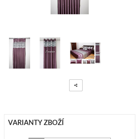
POLŠTÁŘE - VÝPLNĚ DO POVLEČENÍ
ZÁVĚSY JEDNOBAREVNÉ
PROSTĚRADLA
ZÁVĚSY JEDNOBAREVN
CHRÁNIČE NA MATRACE
ZÁVĚSY JEDNOBAREVNÉ
ZÁVĚSY HOTOVÉ- SE VZO
ZÁVĚSY, VOÁLY-VZDUŠNÉ
MODERNÍ GARNÝŽE
DEKORAČNÍ POVLAKY NA PO
POVLAKY NA POLŠTÁŘKY
VARIANTY ZBOŽÍ
POVLAK NA POLŠTÁŘE