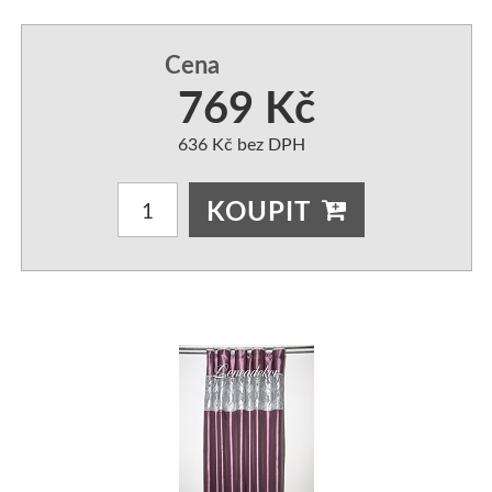
3D PŘEHOZY
Běhouny na stůl
PŘEHOZY HLADKÉ
UBRUSY
Cena
PŘEHOZY S POTISKEM
Brože k zapůjčení
PŘEHOZY S VYTLAČENÝM
PODSEDÁKY NA ŽI
769 Kč
PŘEHOZY NA DĚTSKOU POSTEL
Svícny k zapůjčení
PŘEHOZY NA KŘESLA
ORGANZA DEKORA
636 Kč bez DPH
Přehozy OBOUSTRANNÉ SE VZOREM
ZÁVĚSY NA OKNA
KRYSTALY,PERLIČK
KOUPIT
PŘEHOZY OBOUSTRANNÉ-2 BARVY
ZÁVĚSY- VZORY K PŘEH
ZÁVĚSY ZATEMŇUJÍCÍ-BL
POVLEČENÍ
POVLEČENÍ BAVLNĚNÉ
ZÁVĚSY KRÁTKÉ
POVLEČENÍ MIKROVLÁKNO
ZÁVĚSY MODERNÍ-3D
PŘIKRÝVKY - VÝPLNĚ DO POVLEČENÍ
ZÁVĚSY SE ŠTRASOVÝM 