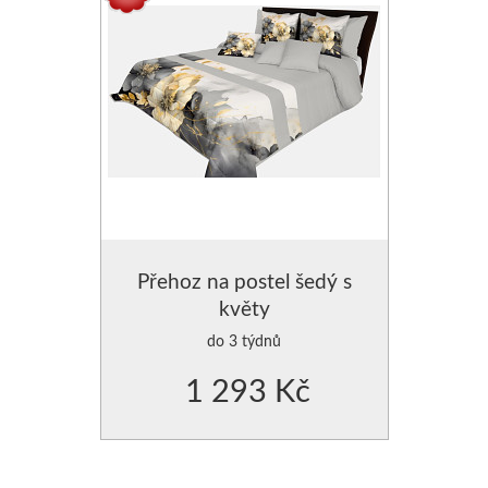
Přehoz na postel šedý s
květy
do 3 týdnů
1 293 Kč