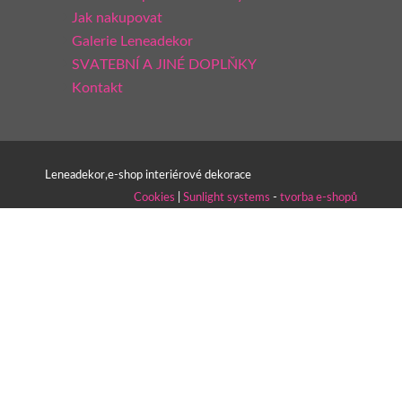
Jak nakupovat
Galerie Leneadekor
SVATEBNÍ A JINÉ DOPLŇKY
Kontakt
Leneadekor,e-shop interiérové dekorace
Cookies
|
Sunlight systems
-
tvorba e-shopů