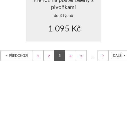
pivoňkami
do 3 týdnů
1 095 Kč
PŘEDCHOZÍ
1
2
3
4
5
...
7
DALŠÍ