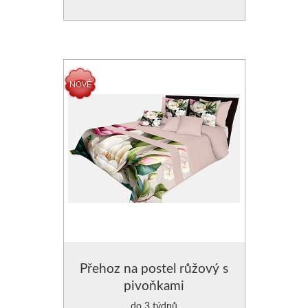
Přehoz na postel růžový s
pivoňkami
do 3 týdnů