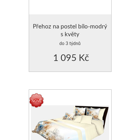
Přehoz na postel bílo-modrý
s květy
do 3 týdnů
1 095 Kč