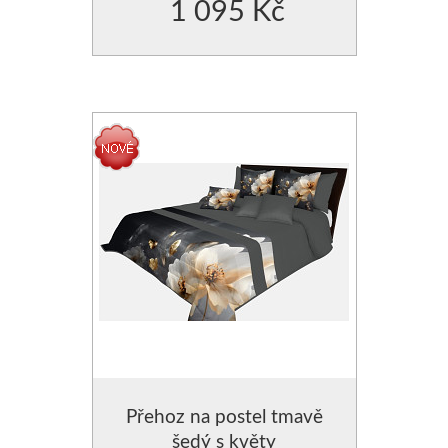
1 095 Kč
POLŠTÁŘE - VÝPLNĚ DO POVLEČENÍ
ZÁVĚSY JEDNOBAREVNÉ
PROSTĚRADLA
ZÁVĚSY JEDNOBAREVN
CHRÁNIČE NA MATRACE
ZÁVĚSY JEDNOBAREVNÉ
ZÁVĚSY HOTOVÉ- SE VZO
ZÁVĚSY, VOÁLY-VZDUŠNÉ
MODERNÍ GARNÝŽE
DEKORAČNÍ POVLAKY NA PO
POVLAKY NA POLŠTÁŘKY
Přehoz na postel tmavě
POVLAK NA POLŠTÁŘE
šedý s květy