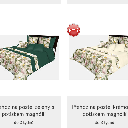
POLŠTÁŘE SAMETOVÉ
VÝPLNĚ DO POLŠTÁŘŮ
ehoz na postel zelený s
Přehoz na postel krémo
potiskem magnólií
potiskem magnólií
do 3 týdnů
do 3 týdnů