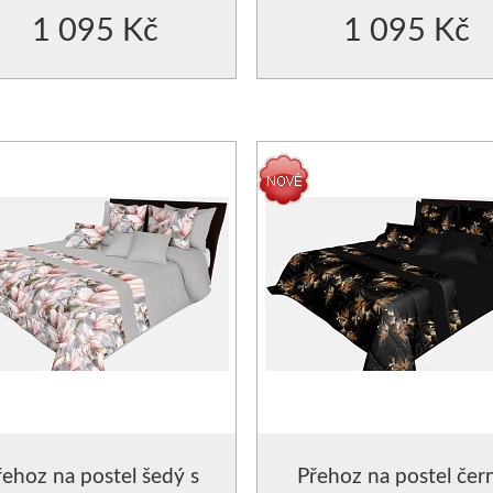
1 095 Kč
1 095 Kč
řehoz na postel šedý s
Přehoz na postel čer