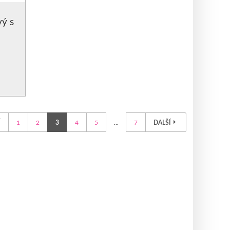
vý s
Í
1
2
3
4
5
...
7
DALŠÍ