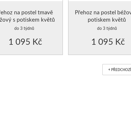
řehoz na postel tmavě
Přehoz na postel béžo
žový s potiskem květů
potiskem květů
(kopie)
do 3 týdnů
do 3 týdnů
1 095 Kč
1 095 Kč
PŘEDCHOZ