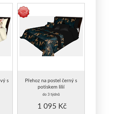
STUHOU
vý s
Přehoz na postel černý s
potiskem lilií
do 3 týdnů
1 095 Kč