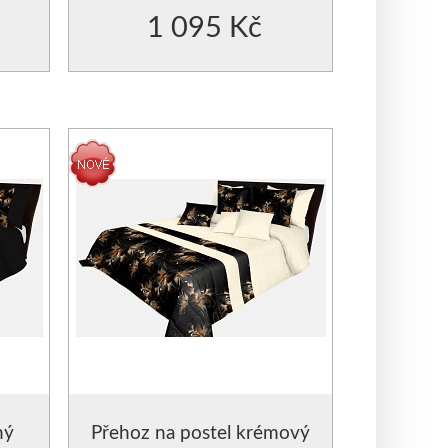
1 095 Kč
ný
Přehoz na postel krémový