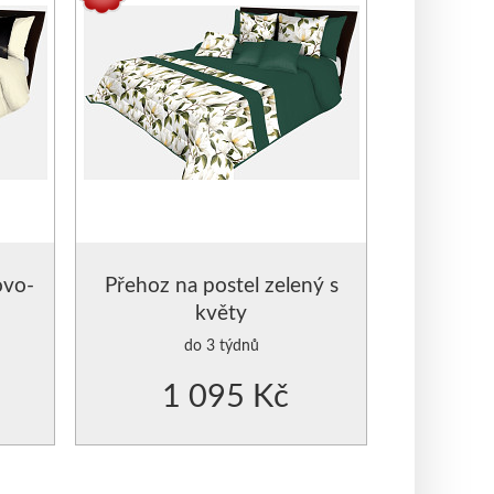
KRYSTALY,PERLIČKY
ovo-
Přehoz na postel zelený s
květy
do 3 týdnů
1 095 Kč
Y