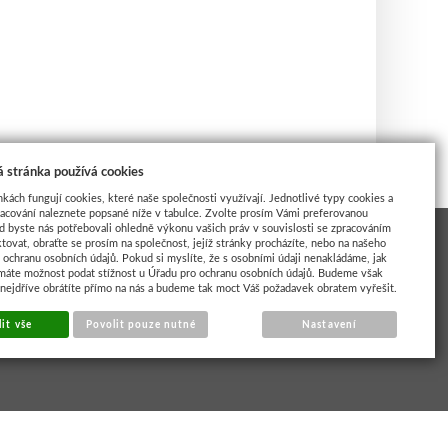
 stránka používá cookies
nkách fungují cookies, které naše společnosti využívají. Jednotlivé typy cookies a
racování naleznete popsané níže v tabulce. Zvolte prosím Vámi preferovanou
d byste nás potřebovali ohledně výkonu vašich práv v souvislosti se zpracováním
tovat, obraťte se prosím na společnost, jejíž stránky procházíte, nebo na našeho
ochranu osobních údajů. Pokud si myslíte, že s osobními údaji nenakládáme, jak
máte možnost podat stížnost u Úřadu pro ochranu osobních údajů. Budeme však
 nejdříve obrátíte přímo na nás a budeme tak moct Váš požadavek obratem vyřešit.
it vše
Povolit pouze nutné
Nastavení