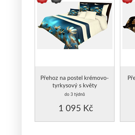
Brože k zapůjčení
PŘEHOZY
Svícny k zapůjčení
Přehozy
PŘEHOZY
POVLEČENÍ
POVLEČE
POVLEČE
Přehoz na postel krémovo-
Př
tyrkysový s květy
PŘIKRÝVKY 
do 3 týdnů
1 095 Kč
POLŠTÁŘE -
PROSTĚRAD