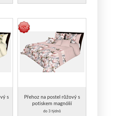
vý s
Přehoz na postel růžový s
potiskem magnólií
do 3 týdnů