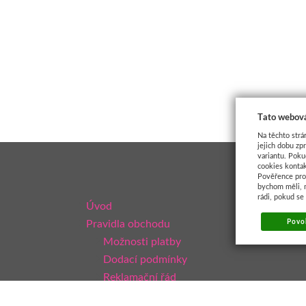
Tato webová
Na těchto strá
jejich dobu zp
variantu. Poku
cookies kontak
Pověřence pro 
bychom měli, 
rádi, pokud se
Úvod
Pravidla obchodu
Povol
Možnosti platby
Dodací podmínky
Reklamační řád
Obchodní podmínky