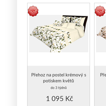
CHRÁNIČE 
Přehoz na postel krémový s
Př
potiskem květů
do 3 týdnů
1 095 Kč