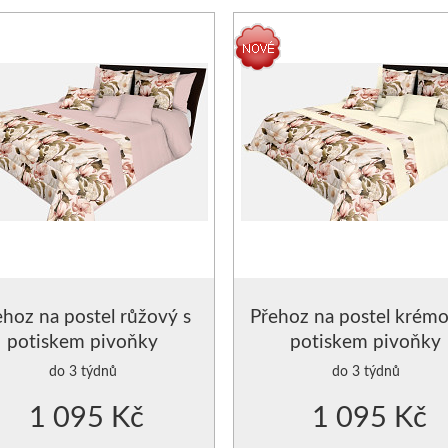
NA MATRACE
ZÁVĚSY JEDNOBAREVNÉ - S ŘASÍCÍ 
ZÁVĚSY HOTOVÉ- SE VZORY
ZÁVĚSY, VOÁLY-VZDUŠNÉ
MODERNÍ GARNÝŽE
DEKORAČNÍ POVLAKY NA POLŠTÁŘE
POVLAKY NA POLŠTÁŘKY
POVLAK NA POLŠTÁŘEK 40x40cm
ehoz na postel růžový s
Přehoz na postel krémo
potiskem pivoňky
potiskem pivoňky
POVLAK NA POLŠTÁŘEK 45x45cm
do 3 týdnů
do 3 týdnů
POVLAK NA POLŠTÁŘEK 50x60cm
1 095 Kč
1 095 Kč