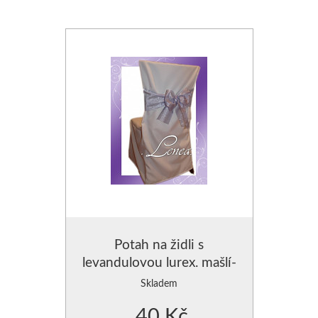
Potah na židli s
levandulovou lurex. mašlí-
zapůjčení
Skladem
40 Kč