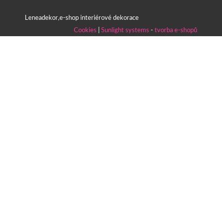
Leneadekor,e-shop interiérové dekorace
Cookies
|
Sunlight systems
-
tvorba e-shopů