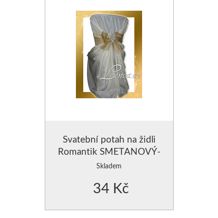
Svatební potah na židli
Romantik SMETANOVÝ-
zapůjčení
Skladem
34 Kč