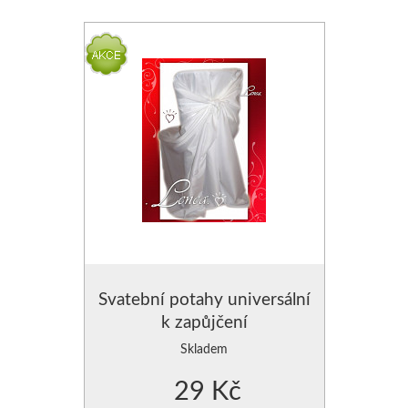
POLŠTÁŘE - VÝPLNĚ DO POVLEČENÍ
ZÁVĚSY JEDNOBAREVNÉ
PROSTĚRADLA
ZÁVĚSY JEDNOBAREVN
CHRÁNIČE NA MATRACE
ZÁVĚSY JEDNOBAREVNÉ
ZÁVĚSY HOTOVÉ- SE VZO
ZÁVĚSY, VOÁLY-VZDUŠNÉ
MODERNÍ GARNÝŽE
Svatební potahy universální
DEKORAČNÍ POVLAKY NA PO
k zapůjčení
POVLAKY NA POLŠTÁŘKY
Skladem
29 Kč
POVLAK NA POLŠTÁŘE