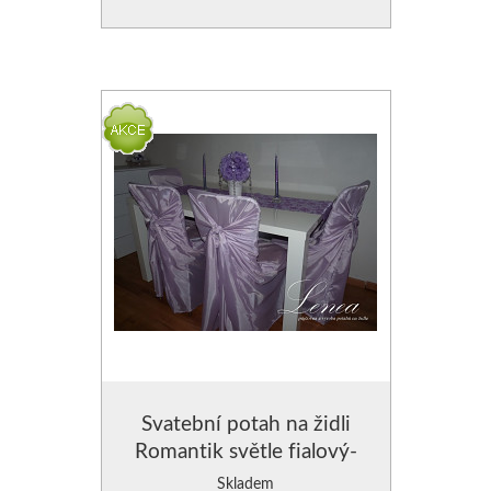
POVLAK NA POLŠTÁŘE
POVLAK NA POLŠTÁŘE
POLŠTÁŘE SAMETOVÉ
VÝPLNĚ DO POLŠTÁŘŮ
Svatební potah na židli
Romantik světle fialový-
zapůjčení
Skladem