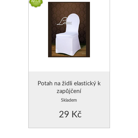
3D PŘEHOZY
Běhouny na stůl
PŘEHOZY HLADKÉ
UBRUSY
PŘEHOZY S POTISKEM
Brože k zapůjčení
PŘEHOZY S VYTLAČENÝM
PODSEDÁKY NA ŽI
PŘEHOZY NA DĚTSKOU POSTEL
Svícny k zapůjčení
PŘEHOZY NA KŘESLA
ORGANZA DEKORA
Přehozy OBOUSTRANNÉ SE VZOREM
ZÁVĚSY NA OKNA
KRYSTALY,PERLIČK
PŘEHOZY OBOUSTRANNÉ-2 BARVY
ZÁVĚSY- VZORY K PŘEH
Potah na židli elastický k
ZÁVĚSY ZATEMŇUJÍCÍ-BL
POVLEČENÍ
zapůjčení
Skladem
POVLEČENÍ BAVLNĚNÉ
ZÁVĚSY KRÁTKÉ
29 Kč
POVLEČENÍ MIKROVLÁKNO
ZÁVĚSY MODERNÍ-3D
PŘIKRÝVKY - VÝPLNĚ DO POVLEČENÍ
ZÁVĚSY SE ŠTRASOVÝM 