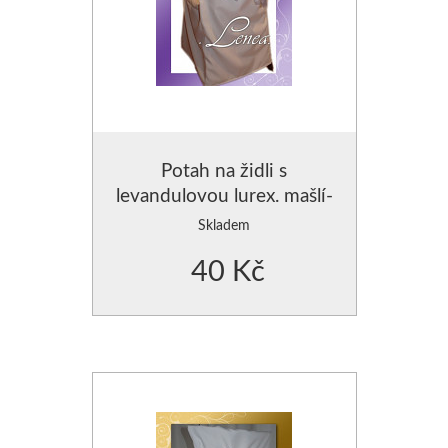
Potah na židli s
levandulovou lurex. mašlí-
zapůjčení
Skladem
40 Kč