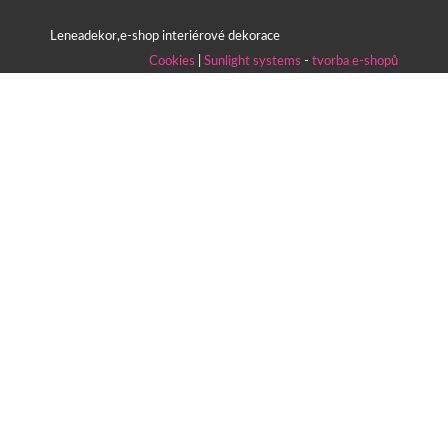
Leneadekor,e-shop interiérové dekorace
Cookies
|
Sunlight systems
-
tvorba e-shopů