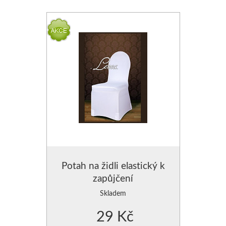
POLŠTÁŘE - VÝPLNĚ DO POVLEČENÍ
ZÁVĚSY JEDNOBAREVNÉ
PROSTĚRADLA
ZÁVĚSY JEDNOBAREVN
CHRÁNIČE NA MATRACE
ZÁVĚSY JEDNOBAREVNÉ
ZÁVĚSY HOTOVÉ- SE VZO
ZÁVĚSY, VOÁLY-VZDUŠNÉ
MODERNÍ GARNÝŽE
Potah na židli elastický k
DEKORAČNÍ POVLAKY NA PO
zapůjčení
POVLAKY NA POLŠTÁŘKY
Skladem
29 Kč
POVLAK NA POLŠTÁŘE