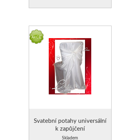
POVLAK NA POLŠTÁŘE
POVLAK NA POLŠTÁŘE
POLŠTÁŘE SAMETOVÉ
VÝPLNĚ DO POLŠTÁŘŮ
Svatební potahy universální
k zapůjčení
Skladem