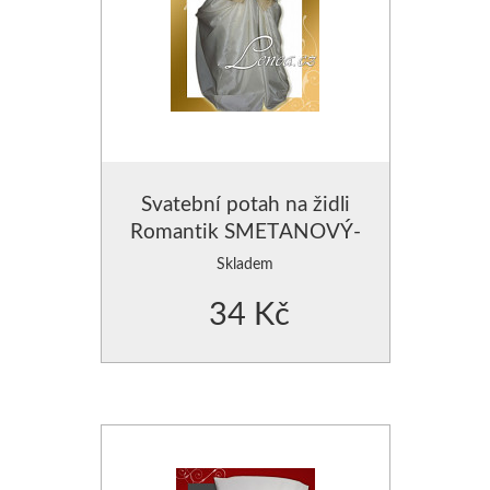
Svatební potah na židli
Romantik SMETANOVÝ-
zapůjčení
Skladem
34 Kč