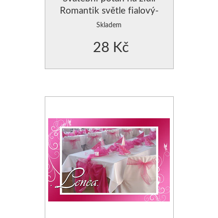
Romantik světle fialový-
zapůjčení
Skladem
28 Kč