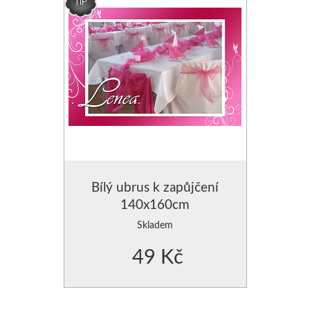
3D PŘEHOZY
Běhouny na stůl
PŘEHOZY HLADKÉ
UBRUSY
PŘEHOZY S POTISKEM
Brože k zapůjčení
PŘEHOZY S VYTLAČENÝM
PODSEDÁKY NA ŽI
PŘEHOZY NA DĚTSKOU POSTEL
Svícny k zapůjčení
PŘEHOZY NA KŘESLA
ORGANZA DEKORA
Přehozy OBOUSTRANNÉ SE VZOREM
ZÁVĚSY NA OKNA
KRYSTALY,PERLIČK
PŘEHOZY OBOUSTRANNÉ-2 BARVY
ZÁVĚSY- VZORY K PŘEH
Bílý ubrus k zapůjčení
ZÁVĚSY ZATEMŇUJÍCÍ-BL
POVLEČENÍ
140x160cm
Skladem
POVLEČENÍ BAVLNĚNÉ
ZÁVĚSY KRÁTKÉ
49 Kč
POVLEČENÍ MIKROVLÁKNO
ZÁVĚSY MODERNÍ-3D
PŘIKRÝVKY - VÝPLNĚ DO POVLEČENÍ
ZÁVĚSY SE ŠTRASOVÝM 